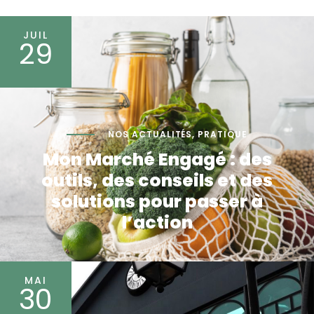
JUIL
29
NOS ACTUALITÉS
,
PRATIQUE
Mon Marché Engagé : des
outils, des conseils et des
solutions pour passer à
l’action
MAI
30