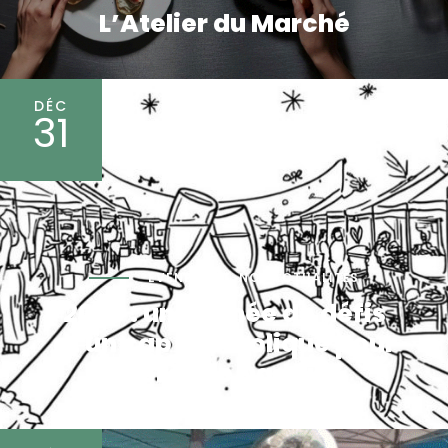
L’Atelier du Marché
DÉC
31
EVENEMENT
,
NOS ACTUALITÉS
2026 : une année de défis
et un cap symbolique pour
le Groupe Dadoun