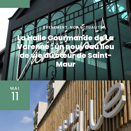
EVENEMENT
,
NOS ACTUALITÉS
La Halle Gourmande de La
Varenne : un nouveau lieu
de vie au cœur de Saint-
Maur
MAI
11