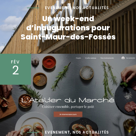
EVENEMENT
,
NOS ACTUALITÉS
Un week-end
d’inaugurations pour
Saint-Maur-des-Fossés
FÉV
2
EVENEMENT
,
NOS ACTUALITÉS